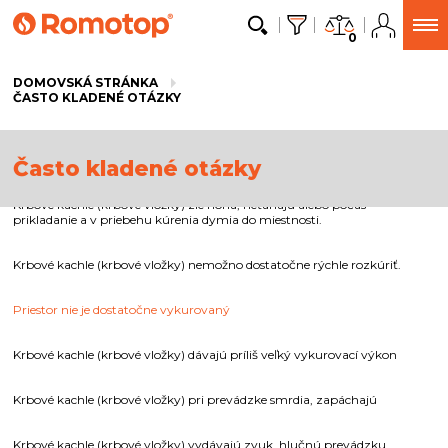
0
DOMOVSKÁ STRÁNKA
ČASTO KLADENÉ OTÁZKY
Často kladené otázky
Krbové kachle (krbové vložky) zle horia, neťahajú alebo počas
prikladanie a v priebehu kúrenia dymia do miestnosti.
Krbové kachle (krbové vložky) nemožno dostatočne rýchle rozkúriť.
Priestor nie je dostatočne vykurovaný
Krbové kachle (krbové vložky) dávajú príliš veľký vykurovací výkon
Krbové kachle (krbové vložky) pri prevádzke smrdia, zapáchajú
Krbové kachle (krbové vložky) vydávajú zvuk, hlučnú prevádzku,