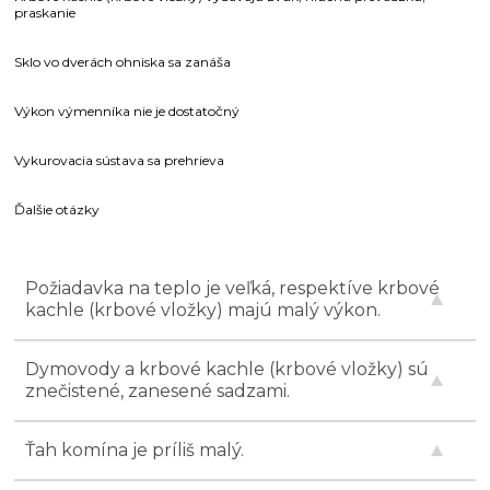
praskanie
Sklo vo dverách ohniska sa zanáša
Výkon výmenníka nie je dostatočný
Vykurovacia sústava sa prehrieva
Ďalšie otázky
Požiadavka na teplo je veľká, respektíve krbové
kachle (krbové vložky) majú malý výkon.
Dymovody a krbové kachle (krbové vložky) sú
znečistené, zanesené sadzami.
Ťah komína je príliš malý.