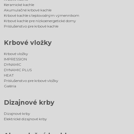
Keramické kachle
Akumulačné krbové kachle
Krbové kachle s teplovodným výmenníkom
Krbové kachle pre nízkoenergetické domy
Príslušenstvo pre krbové kachle
Krbové vložky
Krbové vložky
IMPRESSION
DYNAMIC
DYNAMIC PLUS
HEAT
Príslušenstvo pre krbové vložky
Galéria
Dizajnové krby
Dizajnové krby
Elektrické dizajnové krby