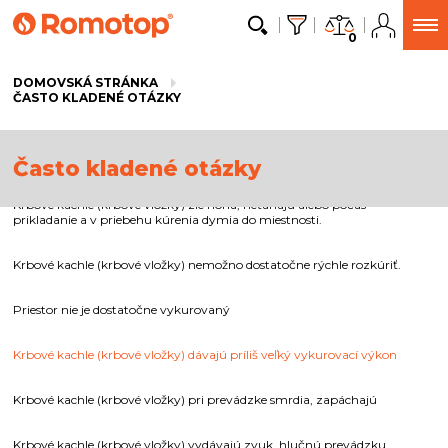
0
DOMOVSKÁ STRÁNKA
ČASTO KLADENÉ OTÁZKY
Často kladené otázky
Krbové kachle (krbové vložky) zle horia, neťahajú alebo počas
prikladanie a v priebehu kúrenia dymia do miestnosti.
Krbové kachle (krbové vložky) nemožno dostatočne rýchle rozkúriť.
Priestor nie je dostatočne vykurovaný
Krbové kachle (krbové vložky) dávajú príliš veľký vykurovací výkon
Krbové kachle (krbové vložky) pri prevádzke smrdia, zapáchajú
Krbové kachle (krbové vložky) vydávajú zvuk, hlučnú prevádzku,