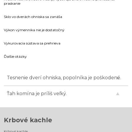
praskanie
Sklo vo dverách ohniska sa zanáša
Výkon výmenníka nie je dostatočný
Vykurovacia sústava sa prehrieva
Ďalšie otázky
Tesnenie dverí ohniska, popolníka je poškodené.
Ťah komína je príliš veľký.
Krbové kachle
Krbové kachle