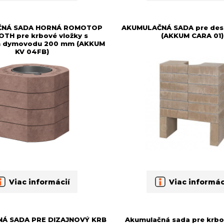
ČNÁ SADA HORNÁ ROMOTOP
AKUMULAČNÁ SADA pre des
TH pre krbové vložky s
(AKKUM CARA 01)
 dymovodu 200 mm (AKKUM
KV 04FB)
Viac informácií
Viac informác
Á SADA PRE DIZAJNOVÝ KRB
Akumulačná sada pre krbo