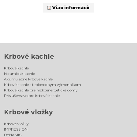
Viac informácií
Krbové kachle
Krbové kachle
Keramické kachle
Akumulačné krbové kachle
Krbové kachle s teplovodným výmenníkom
Krbové kachle pre nízkoenergetické domy
Príslušenstvo pre krbové kachle
Krbové vložky
Krbové vložky
IMPRESSION
DYNAMIC