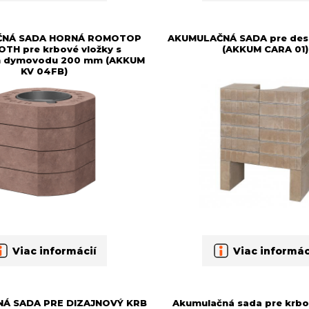
ČNÁ SADA HORNÁ ROMOTOP
AKUMULAČNÁ SADA pre des
TH pre krbové vložky s
(AKKUM CARA 01)
 dymovodu 200 mm (AKKUM
KV 04FB)
Viac informácií
Viac informác
Á SADA PRE DIZAJNOVÝ KRB
Akumulačná sada pre krbo