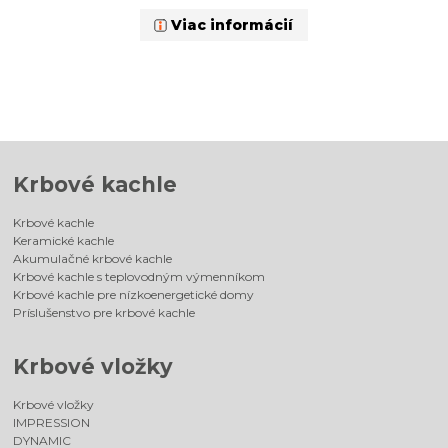
Viac informácií
Krbové kachle
Krbové kachle
Keramické kachle
Akumulačné krbové kachle
Krbové kachle s teplovodným výmenníkom
Krbové kachle pre nízkoenergetické domy
Príslušenstvo pre krbové kachle
Krbové vložky
Krbové vložky
IMPRESSION
DYNAMIC