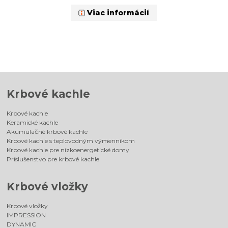
Viac informácií
Krbové kachle
Krbové kachle
Keramické kachle
Akumulačné krbové kachle
Krbové kachle s teplovodným výmenníkom
Krbové kachle pre nízkoenergetické domy
Príslušenstvo pre krbové kachle
Krbové vložky
Krbové vložky
IMPRESSION
DYNAMIC