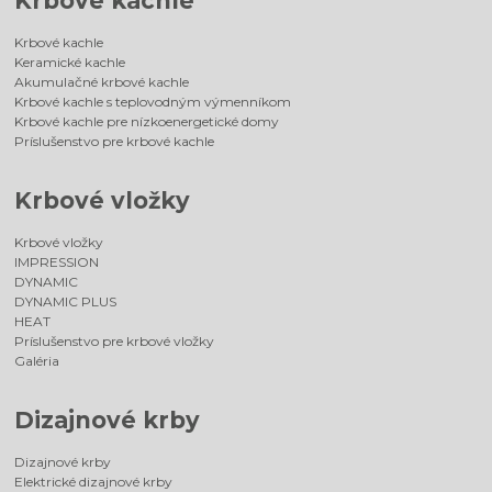
Krbové kachle
Krbové kachle
Keramické kachle
Akumulačné krbové kachle
Krbové kachle s teplovodným výmenníkom
Krbové kachle pre nízkoenergetické domy
Príslušenstvo pre krbové kachle
Krbové vložky
Krbové vložky
IMPRESSION
DYNAMIC
DYNAMIC PLUS
HEAT
Príslušenstvo pre krbové vložky
Galéria
Dizajnové krby
Dizajnové krby
Elektrické dizajnové krby