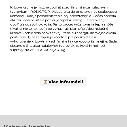
Krbové kachle je možné doplniť špeciálnymi akumulačnými
tvarovkami ROMOTOP. Vkladajú sa do priestoru nad spaľovacou
komorou, kde je pôsobenie tepla najintenzívnejšie. Počas horenia
akumulácia neustále pohlcuje tepelnú energiu a zároveň ju
uvoľňuje do svojho okolia. Tento proces vyžarovania tepla môže
trvať aj niekoľko hodín po vyhasnutí plameňa. Akumulačné
krbové kachle teda odovzdávajú tepelnú energiu do svojho okolia
postupne. Tým sa zvyšuje komfort pre používateľa a
vykurovanie krbovými kachľami je tak celkovo príjemnejšie. Sada
obsahuje 6 ks akumulačných tvaroviek, celková hmotnosť
súpravy NAVYDH AKKUM je 41 kg.
Viac informácií