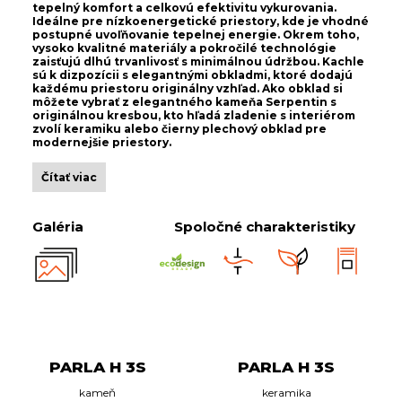
tepelný komfort a celkovú efektivitu vykurovania.
Ideálne pre nízkoenergetické priestory, kde je vhodné
postupné uvoľňovanie tepelnej energie. Okrem toho,
vysoko kvalitné materiály a pokročilé technológie
zaisťujú dlhú trvanlivosť s minimálnou údržbou. Kachle
sú k dizpozícii s elegantnými obkladmi, ktoré dodajú
každému priestoru originálny vzhľad. Ako obklad si
môžete vybrať z elegantného kameňa Serpentin s
originálnou kresbou, kto hľadá zladenie s interiérom
zvolí keramiku alebo čierny plechový obklad pre
modernejšie priestory.
Čítať viac
Galéria
Spoločné charakteristiky
PARLA H 3S
PARLA H 3S
kameň
keramika