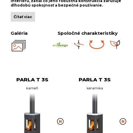
interiéru, zatiaľ čo jeho robustná konštrukcia zaručuje
dlhodobú spokojnosť a bezpečné používanie.
Čítať viac
Galéria
Spoločné charakteristiky
PARLA T 3S
PARLA T 3S
kameň
keramika