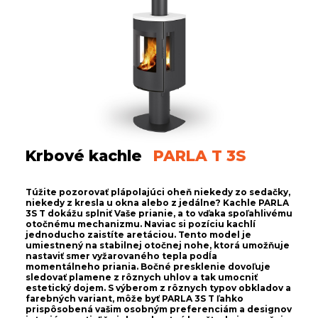
Krbové kachle
PARLA T 3S
Túžite pozorovať plápolajúci oheň niekedy zo sedačky,
niekedy z kresla u okna alebo z jedálne? Kachle PARLA
3S T dokážu splniť Vaše prianie, a to vďaka spoľahlivému
otočnému mechanizmu. Naviac si pozíciu kachlí
jednoducho zaistíte aretáciou. Tento model je
umiestnený na stabilnej otočnej nohe, ktorá umožňuje
nastaviť smer vyžarovaného tepla podĺa
momentálneho priania. Bočné presklenie dovoľuje
sledovať plamene z rôznych uhlov a tak umocniť
estetický dojem. S výberom z rôznych typov obkladov a
farebných variant, môže byť PARLA 3S T ľahko
prispôsobená vašim osobným preferenciám a designov