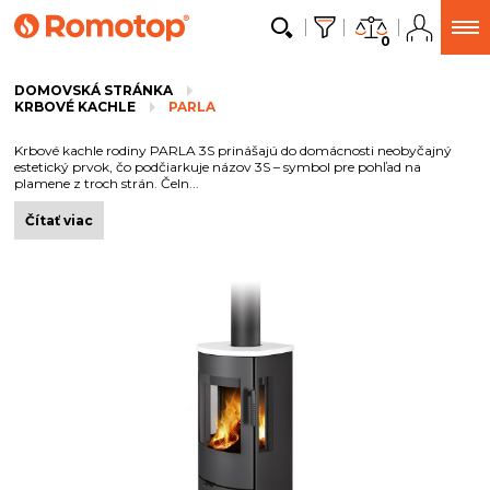
0
DOMOVSKÁ STRÁNKA
KRBOVÉ KACHLE
PARLA
Krbové kachle rodiny PARLA 3S prinášajú do domácnosti neobyčajný
estetický prvok, čo podčiarkuje názov 3S – symbol pre pohľad na
plamene z troch strán. Čeln...
Čítať viac