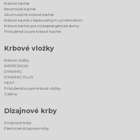
Krbové kachle
Keramické kachle
Akumulačné krbové kachle
Krbové kachle s teplovodným výmenníkom
Krbové kachle pre nízkoenergetické domy
Príslušenstvo pre krbové kachle
Krbové vložky
Krbové vložky
IMPRESSION
DYNAMIC
DYNAMIC PLUS
HEAT
Príslušenstvo pre krbové vložky
Galéria
Dizajnové krby
Dizajnové krby
Elektrické dizajnové krby