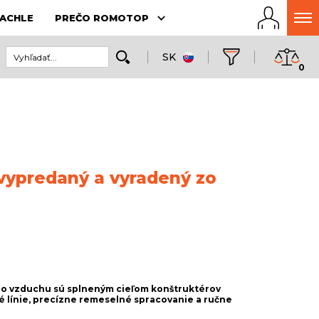
ACHLE
PREČO ROMOTOP
SK
0
 vypredaný a vyradený zo
ho vzduchu sú splneným cieľom konštruktérov
é línie, precízne remeselné spracovanie a ručne