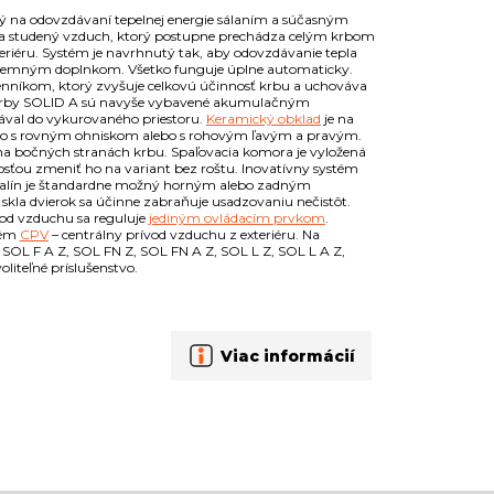
 na odovzdávaní tepelnej energie sálaním a súčasným
va studený vzduch, ktorý postupne prechádza celým krbom
teriéru. Systém je navrhnutý tak, aby odovzdávanie tepla
ríjemným doplnkom. Všetko funguje úplne automaticky.
níkom, ktorý zvyšuje celkovú účinnosť krbu a uchováva
cké krby SOLID A sú navyše vybavené akumulačným
ával do vykurovaného priestoru.
Keramický obklad
je na
a to s rovným ohniskom alebo s rohovým ľavým a pravým.
na bočných stranách krbu. Spaľovacia komora je vyložená
sťou zmeniť ho na variant bez roštu. Inovatívny systém
spalín je štandardne možný horným alebo zadným
a dvierok sa účinne zabraňuje usadzovaniu nečistôt.
od vzduchu sa reguluje
jediným ovládacím prvkom
.
tém
CPV
– centrálny prívod vzduchu z exteriéru. Na
Z, SOL F A Z, SOL FN Z, SOL FN A Z, SOL L Z, SOL L A Z,
liteľné príslušenstvo.
Viac informácií