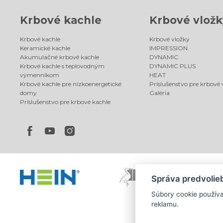
Krbové kachle
Krbové vložk
Krbové kachle
Krbové vložky
Keramické kachle
IMPRESSION
Akumulačné krbové kachle
DYNAMIC
Krbové kachle s teplovodným
DYNAMIC PLUS
výmenníkom
HEAT
Krbové kachle pre nízkoenergetické
Príslušenstvo pre krbové 
domy
Galéria
Príslušenstvo pre krbové kachle
Správa predvolie
Súbory cookie použív
reklamu.