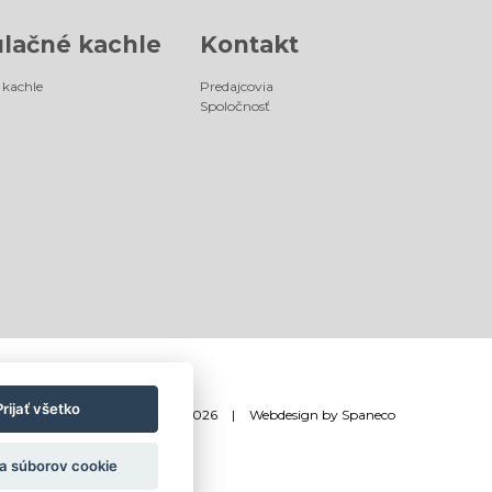
lačné kachle
Kontakt
kachle
Predajcovia
Spoločnosť
Prijať všetko
©
®
Romotop
2026
|
Webdesign by
Spaneco
a súborov cookie