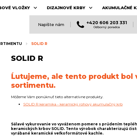
BOVÉ VLOŽKY
DIZAJNOVÉ KRBY
AKUMULAČNÉ K
+420 606 203 331
Napíšte nám
Odborný poradca
ORTIMENTU
SOLID R
SOLID R
Ĺutujeme, ale tento produkt bol
sortimentu.
Môžeme Vám ponúknuť tieto alternatívne produkty.
SOLID R keramika - keramický rohový akumulačný krb
Sálavé vykurovanie vo vyváženom pomere s prúdením teplé
keramických krbov SOLID. Tento výrobok charakterizujú čist
vyrábané keramické veľkoformátové kachle.