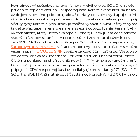
Kombinovaný spôsob vykurovania keramického krbu SOLID je založený
prúdením teplého vzduchu. V spodnej časti keramického krbu sa nasá
až do jeho vrchného priestoru, kde už ohriaty pozvoľna vystupuje do in
sálaním bolo prioritou a prúdenie vzduchu, alebo konvekcia, potom p
Všetky typy keramických krbov je možné vybaviť akumulačným výmen
tak ešte viac tepelnej energie na jej následné odovzdávanie. Kerami
výmenníkom, ktorý uchováva tepelnú energiu, aby ju následne odovzd
všetkých štyroch stranách. V ponuke sú tri typy keramických krbov, 
Typ SOLID FN sa od radu F odlišuje použitím štruktúrovanej keramiky 
šamotovými tvarovkami
, v štandardnom vyhotovení s roštom s možno
vedenia spalín
DOUBLE SPIN
zvyšuje celkovú účinnosť krbu. Výstup 
odvodom. Vďaka sekundárnemu prívodu vzduchu na vnútornú plochu skl
Čistému pohľadu na oheň tak nič nebráni. Primárny a sekundárny prív
Dostatočný prísun vzduchu na optimálne spaľovanie zabezpečuje sys
pripojenie CPV zo spodnej časti (z podlahy) je pre varianty "Z" (SOL F 
SOL R Z, SOL R A Z) nutné použiť systémový prvok AIRBOX 01 – ide o vo