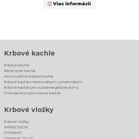
Viac informácií
Krbové kachle
Krbové kachle
Keramické kachle
Akumulačné krbové kachle
Krbové kachle s teplovodným výmenníkom
Krbové kachle pre nízkoenergetické domy
Príslušenstvo pre krbové kachle
Krbové vložky
Krbové vložky
IMPRESSION
DYNAMIC
DYNAMIC PLUS