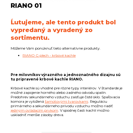
RIANO 01
Ĺutujeme, ale tento produkt bol
vypredaný a vyradený zo
sortimentu.
Môžeme Vám ponúknuť tieto alternatívne produkty.
RIANO G plech - krbové kachle
Pre milovníkov výrazného a jednoznačného dizajnu sú
tu pripravené krbové kachle RIANO.
Krbové kachle sú vhodné pre rôzne typy interiérov. V štandarde je
možné zapojenie horného alebo zadného odvodu spalín.
Predohrev sekundárneho vzduchu zaisťuje čisté sklo. Spaľovacia
komora je vyložená
šamotovými tvarovkami
. Reguláciu
primárneho a sekundárneho prívodu vzduchu možno riadiť
jediným ovládacím prvkom
. V spodnej časti kachlí možno
uskladniť menšie zásoby dreva.