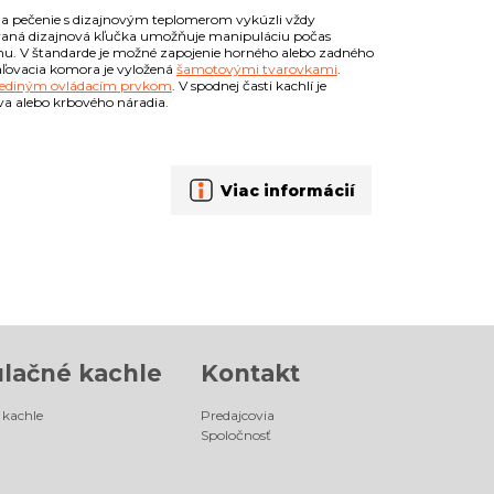
 na pečenie s dizajnovým teplomerom vykúzli vždy
ávaná dizajnová kľučka umožňuje manipuláciu počas
hu. V štandarde je možné zapojenie horného alebo zadného
aľovacia komora je vyložená
šamotovými tvarovkami
.
jediným ovládacím prvkom
. V spodnej časti kachlí je
va alebo krbového náradia.
Viac informácií
lačné kachle
Kontakt
kachle
Predajcovia
Spoločnosť