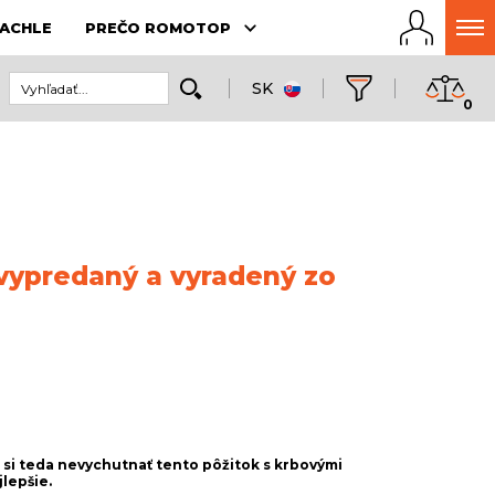
ACHLE
PREČO ROMOTOP
SK
0
 vypredaný a vyradený zo
o si teda nevychutnať tento pôžitok s krbovými
lepšie.