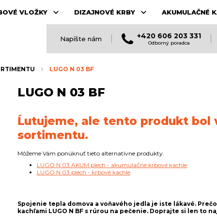
BOVÉ VLOŽKY
DIZAJNOVÉ KRBY
AKUMULAČNÉ K
+420 606 203 331
Napíšte nám
Odborný poradca
ORTIMENTU
LUGO N 03 BF
LUGO N 03 BF
Ĺutujeme, ale tento produkt bol
sortimentu.
Môžeme Vám ponúknuť tieto alternatívne produkty.
LUGO N 03 AKUM plech - akumulačné krbové kachle
LUGO N 03 plech - krbové kachle
Spojenie tepla domova a voňavého jedla je iste lákavé. Preč
kachľami LUGO N BF s rúrou na pečenie. Doprajte si len to naj