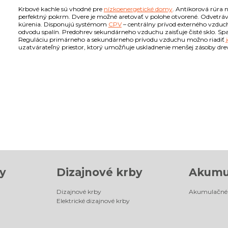
Krbové kachle sú vhodné pre
nízkoenergetické domy
. Antikorová rúra
perfektný pokrm. Dvere je možné aretovať v polohe otvorené. Odvetr
kúrenia. Disponujú systémom
CPV
– centrálny prívod externého vzduc
odvodu spalín. Predohrev sekundárneho vzduchu zaisťuje čisté sklo. Sp
Reguláciu primárneho a sekundárneho prívodu vzduchu možno riadiť
uzatvárateľný priestor, ktorý umožňuje uskladnenie menšej zásoby dre
y
Dizajnové krby
Akumu
Dizajnové krby
Akumulačné 
Elektrické dizajnové krby