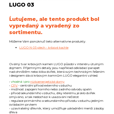
LUGO 03
Ĺutujeme, ale tento produkt bol
vypredaný a vyradený zo
sortimentu.
Môžeme Vám ponúknuť tieto alternatívne produkty.
LUGO N 03 plech - krbové kachle
Oválný tvar krbových kamen LUGO působí v interiéru útulným
dojmem. Příjemnými detaily jsou například odkládací parapet
nad ohništěm nebo klika dvířek, která svým technickým řešením
i designem dává krbovým kamnům LUGO elegantní vzhled.
•
vhodná i pro
nízkoenergetické domy
•
CPV
- centrální přívod externího vzduchu
• možnost zapojení horního nebo zadního odvodu spalin
• přívod sekundárního vzduchu, díky kterému je sklo dvířek
omýváno, a tak nedochází k usazování nečistot
• regulace primárního a sekundárního přívodu vzduchu jediným
ovládacím prvkem
• uzavíratelný dřevník, který umožňuje uskladnění menší zásoby
dřeva