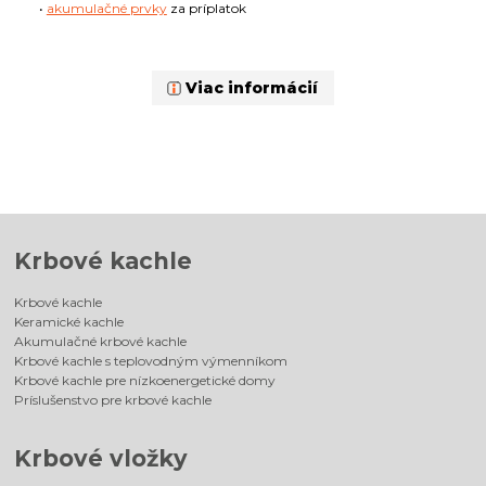
•
akumulačné prvky
za príplatok
Viac informácií
Krbové kachle
Krbové kachle
Keramické kachle
Akumulačné krbové kachle
Krbové kachle s teplovodným výmenníkom
Krbové kachle pre nízkoenergetické domy
Príslušenstvo pre krbové kachle
Krbové vložky