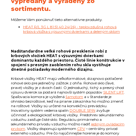
vypredaný a vyradený zo
sortimentu.
Môžeme Vám ponúknuť tieto alternatívne produkty.
HEAT R/L 3G L 81.51.40.24(26) - teplovzdušná rohová
krbová vložka s výsuvnými dvierkami a deleným sklom
Nadštandardne veľké rohové presklenie robí z
krbových vložiek HEAT s výsuvnými dvierkami
dominantu každého priestoru. Čisté línie konštrukcie v
spojení s presným zaoblením rohu skla vystihuje
dnešné požiadavky moderného dizajnu.
Krbové vložky HEAT majú veľkoformátové, dizajnovo potlačené
rohové sklo pre jedinečný zážitok z ohňa. Rohové sklo (ľavé,
pravé) vložky je z dvoch častí. O jednoduchý, tichý a presný chod
výsuvu dvierok sa postará najnovší systém pojazdov
SILENT LIFT
.
Spaľovacia komora je vyložená
šamotom
a v štandarde je
ohnisko bezroštové, keď na prianie zákazníka ho možno zmeniť
na roštové. Vložky sú určené na konvekčnú prevádzku.
Inovatívny systém vedenia spalín
DOUBLE SPIN
zvyšuje
účinnosť a ekologickosť krbovej vložky. Predohrev sekundárneho
vzduchu zaisťuje čisté sklo. Reguláciu primárneho a
sekundárneho prívodu vzduchu možno riadiť
jediným ovládacím
prvkom
. Vložky disponujú systémom
CPV
– centrálny prívod
externého vzduchu. Pre čo najúčinnejšie horenie je do komory