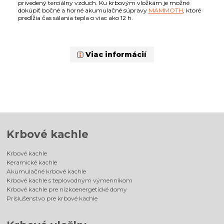
privedený terciálny vzduch. Ku krbovým vložkám je možné
dokúpiť bočné a horné akumulačné súpravy
MAMMOTH
, ktoré
predĺžia čas sálania tepla o viac ako 12 h.
Viac informácií
Krbové kachle
Krbové kachle
Keramické kachle
Akumulačné krbové kachle
Krbové kachle s teplovodným výmenníkom
Krbové kachle pre nízkoenergetické domy
Príslušenstvo pre krbové kachle