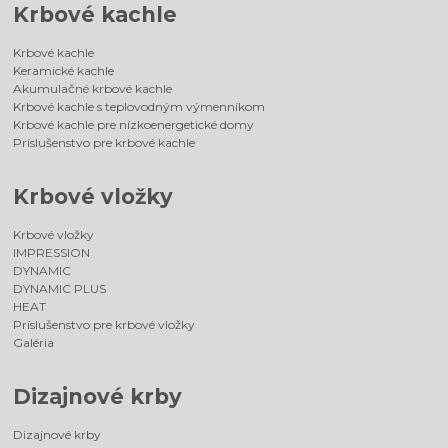
Krbové kachle
Krbové kachle
Keramické kachle
Akumulačné krbové kachle
Krbové kachle s teplovodným výmenníkom
Krbové kachle pre nízkoenergetické domy
Príslušenstvo pre krbové kachle
Krbové vložky
Krbové vložky
IMPRESSION
DYNAMIC
DYNAMIC PLUS
HEAT
Príslušenstvo pre krbové vložky
Galéria
Dizajnové krby
Dizajnové krby