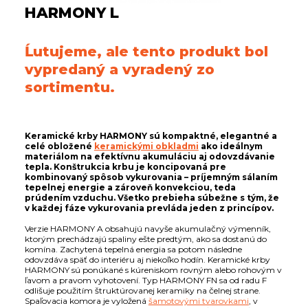
HARMONY L
Ĺutujeme, ale tento produkt bol
vypredaný a vyradený zo
sortimentu.
Keramické krby HARMONY sú kompaktné, elegantné a
celé obložené
keramickými obkladmi
ako ideálnym
materiálom na efektívnu akumuláciu aj odovzdávanie
tepla. Konštrukcia krbu je koncipovaná pre
kombinovaný spôsob vykurovania – príjemným sálaním
tepelnej energie a zároveň konvekciou, teda
prúdením vzduchu. Všetko prebieha súbežne s tým, že
v každej fáze vykurovania prevláda jeden z princípov.
Verzie HARMONY A obsahujú navyše akumulačný výmenník,
ktorým prechádzajú spaliny ešte predtým, ako sa dostanú do
komína. Zachytená tepelná energia sa potom následne
odovzdáva späť do interiéru aj niekoľko hodín. Keramické krby
HARMONY sú ponúkané s kúreniskom rovným alebo rohovým v
ľavom a pravom vyhotovení. Typ HARMONY FN sa od radu F
odlišuje použitím štruktúrovanej keramiky na čelnej strane.
Spaľovacia komora je vyložená
šamotovými tvarovkami
, v