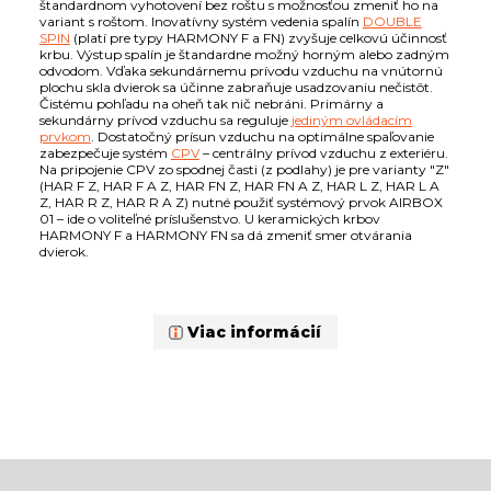
štandardnom vyhotovení bez roštu s možnosťou zmeniť ho na
variant s roštom. Inovatívny systém vedenia spalín
DOUBLE
SPIN
(platí pre typy HARMONY F a FN) zvyšuje celkovú účinnosť
krbu. Výstup spalín je štandardne možný horným alebo zadným
odvodom. Vďaka sekundárnemu prívodu vzduchu na vnútornú
plochu skla dvierok sa účinne zabraňuje usadzovaniu nečistôt.
Čistému pohľadu na oheň tak nič nebráni. Primárny a
sekundárny prívod vzduchu sa reguluje
jediným ovládacím
prvkom
. Dostatočný prísun vzduchu na optimálne spaľovanie
zabezpečuje systém
CPV
– centrálny prívod vzduchu z exteriéru.
Na pripojenie CPV zo spodnej časti (z podlahy) je pre varianty "Z"
(HAR F Z, HAR F A Z, HAR FN Z, HAR FN A Z, HAR L Z, HAR L A
Z, HAR R Z, HAR R A Z) nutné použiť systémový prvok AIRBOX
01 – ide o voliteľné príslušenstvo. U keramických krbov
HARMONY F a HARMONY FN sa dá zmeniť smer otvárania
dvierok.
Viac informácií