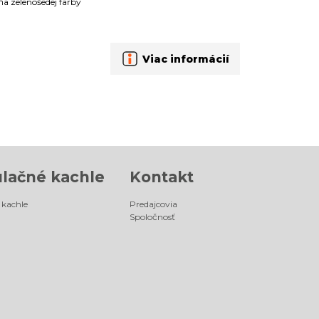
a zelenošedej farby
Viac informácií
lačné kachle
Kontakt
kachle
Predajcovia
Spoločnosť