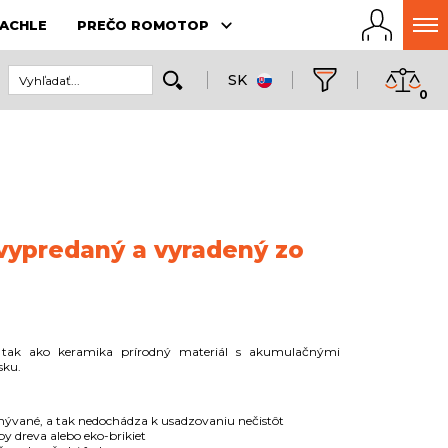
ACHLE
PREČO ROMOTOP
SK
0
 vypredaný a vyradený zo
tak ako keramika prírodný materiál s akumulačnými
sku.
mývané, a tak nedochádza k usadzovaniu nečistôt
y dreva alebo eko-brikiet