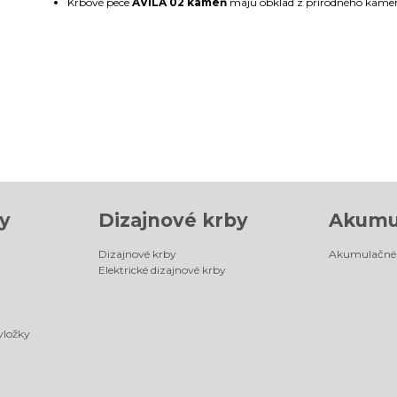
Krbové pece
AVILA 02 kameň
majú obklad z prírodného kameň
y
Dizajnové krby
Akumu
Dizajnové krby
Akumulačné 
Elektrické dizajnové krby
vložky