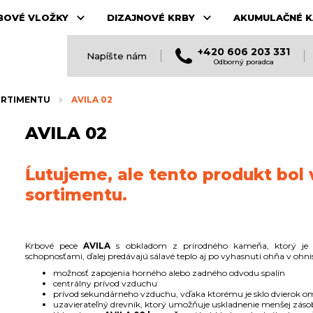
BOVÉ VLOŽKY
DIZAJNOVÉ KRBY
AKUMULAČNÉ K
+420 606 203 331
Napíšte nám
Odborný poradca
ORTIMENTU
AVILA 02
AVILA 02
Ĺutujeme, ale tento produkt bol
sortimentu.
Krbové pece
AVILA
s obkladom z prírodného kameňa, ktorý je 
schopnosťami, ďalej predávajú sálavé teplo aj po vyhasnutí ohňa v ohni
možnosť zapojenia horného alebo zadného odvodu spalín
centrálny prívod vzduchu
prívod sekundárneho vzduchu, vďaka ktorému je sklo dvierok o
uzavierateľný drevník, ktorý umožňuje uskladnenie menšej zásob