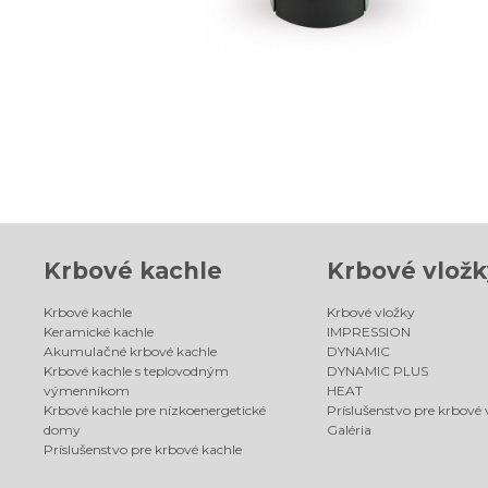
Krbové kachle
Krbové vložk
Krbové kachle
Krbové vložky
Keramické kachle
IMPRESSION
Akumulačné krbové kachle
DYNAMIC
Krbové kachle s teplovodným
DYNAMIC PLUS
výmenníkom
HEAT
Krbové kachle pre nízkoenergetické
Príslušenstvo pre krbové 
domy
Galéria
Príslušenstvo pre krbové kachle