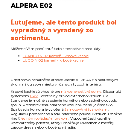
ALPERA E02
Ĺutujeme, ale tento produkt bol
vypredaný a vyradený zo
sortimentu.
Môžeme Vám ponúknuť tieto alternatívne produkty.
LUANCO N 02 kameň - krbové kachle
LUGO N 02 kameň - krbové kachle
Priestorovo nenáročné krbové kachle ALPERA E s rádiusovým
sklom nájdu svoje miesto v rôznych typoch interiéru.
Krbové kachle sú vhodné pre
nízkoenergetické domy
. Disponujú
systémom
CPV
– centrálny prívod externého vzduchu. V
štandarde je možné zapojenie horného alebo zadného odvodu
spalín. Predohrev sekundárneho vzduchu zaisťuje čisté sklo.
Spaľovacia komora je vyložená
šamotovými tvarovkami
.
Reguláciu primárneho a sekundárneho prívodu vzduchu možno
riadiť
jediným ovládacím prvkom
. V spodnej časti kachlí je
uzatvárateľný priestor, ktorý umožňuje uskladnenie menšej
zásoby dreva alebo krbového náradia.